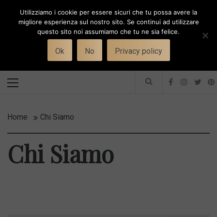
Skip
Utilizziamo i cookie per essere sicuri che tu possa avere la
to
i
WORK-WIFE
migliore esperienza sul nostro sito. Se continui ad utilizzare
content
questo sito noi assumiamo che tu ne sia felice.
Toggle
Il magazine per le donne che lavorano
menu
Ok
No
Privacy policy
Primary
Menu
Home
Chi Siamo
Chi Siamo