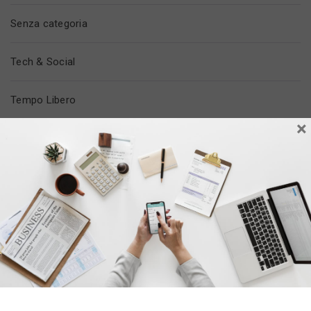
Senza categoria
Tech & Social
Tempo Libero
×
Trovare Lavoro
Vita In Ufficio
ULTIMI POST