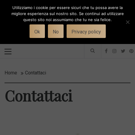
Skip
Utilizziamo i cookie per essere sicuri che tu possa avere la
to
i
WORK-WIFE
migliore esperienza sul nostro sito. Se continui ad utilizzare
content
questo sito noi assumiamo che tu ne sia felice.
Toggle
Il magazine per le donne che lavorano
menu
Ok
No
Privacy policy
Primary
Menu
Home
Contattaci
Contattaci