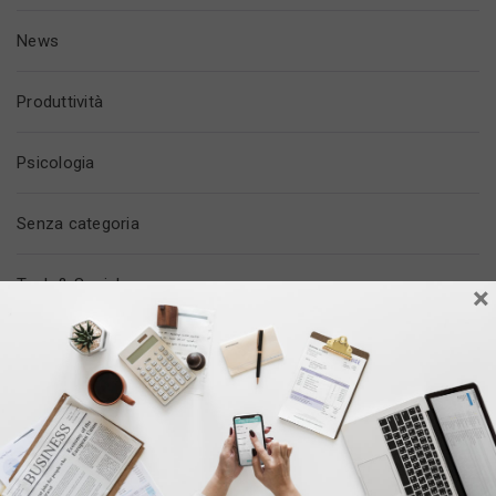
News
Produttività
Psicologia
Senza categoria
Tech & Social
×
Tempo Libero
Trovare Lavoro
Vita In Ufficio