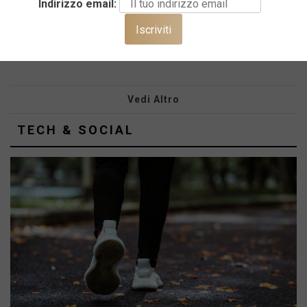
Lo facciamo spesso a quanto pare dai
Indirizzo email:
dati che emergono. Siamo un popolo
che spreca il cibo e presta ancora...
Vedi Altro
TECH & SOCIAL