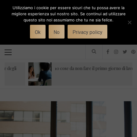
Skip
Utilizziamo i cookie per essere sicuri che tu possa avere la
to
i
WORK-WIFE
migliore esperienza sul nostro sito. Se continui ad utilizzare
content
questo sito noi assumiamo che tu ne sia felice.
Toggle
Il magazine per le donne che lavorano
menu
Ok
No
Privacy policy
Primary
Menu
gli
10 cose da non fare il primo giorno di lavoro