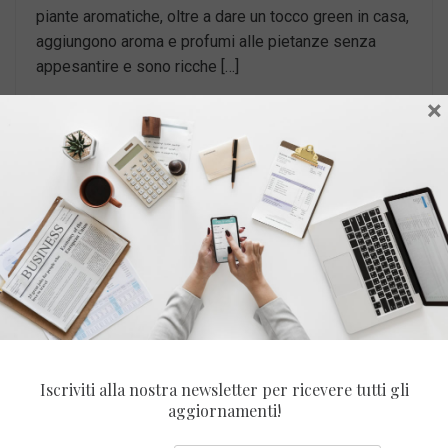
piante aromatiche, oltre a dare un tocco green in casa,
aggiungono aroma e profumi alle pietanze senza
appesantire e sono ricche […]
×
LEGGI TUTTO
Pubblicato il:
16 Febbraio 2021
Pubblicato da:
Francesca Maria Battilana
Iscriviti alla nostra newsletter per ricevere tutti gli
aggiornamenti!