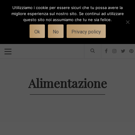
Skip
Utilizziamo i cookie per essere sicuri che tu possa avere la
to
i
WORK-WIFE
migliore esperienza sul nostro sito. Se continui ad utilizzare
content
questo sito noi assumiamo che tu ne sia felice.
Toggle
Il magazine per le donne che lavorano
menu
Ok
No
Privacy policy
Primary
Menu
Alimentazione