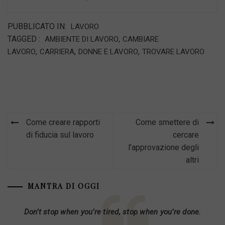
PUBBLICATO IN:
LAVORO
TAGGED :
,
AMBIENTE DI LAVORO
CAMBIARE
,
,
,
LAVORO
CARRIERA
DONNE E LAVORO
TROVARE LAVORO
Navigazione
Come creare rapporti
Come smettere di
articoli
di fiducia sul lavoro
cercare
l’approvazione degli
altri
MANTRA DI OGGI
Don’t stop when you’re tired, stop when you’re done.