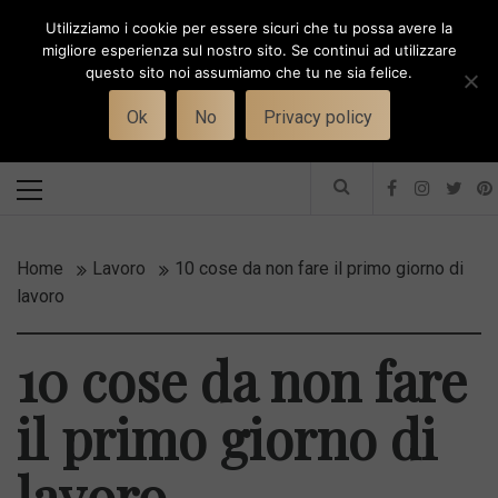
Skip
Utilizziamo i cookie per essere sicuri che tu possa avere la
to
i
WORK-WIFE
migliore esperienza sul nostro sito. Se continui ad utilizzare
content
questo sito noi assumiamo che tu ne sia felice.
Toggle
Il magazine per le donne che lavorano
menu
Ok
No
Privacy policy
Primary
Menu
Home
Lavoro
10 cose da non fare il primo giorno di
lavoro
10 cose da non fare
il primo giorno di
lavoro