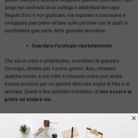
luogo nei confronti di un collega o addirittura del capo.
Regola d’oro è non giudicare, ma imparare a conoscere e
sviluppare pian piano un’idea sulle persone con le quali si
condividerà gran parte delle giornate lavorative.
Guardare l’orologio ripetutamente
Che sia un vizio o un’abitudine, scordatevi di guardare
l’orologio, almeno per il primo giorno! Anzi, rimanere
qualche minuto in più oltre il consueto orario può anche
essere positivo per voi perché dimostra voglia di fare e di
lavorare. Quindi a fine giornata ricordatevi di
non essere le
prime ad andare via.
×
Condividi