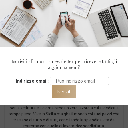
Iscriviti alla nostra newsletter per ricevere tutti gli
aggiornamenti!
Indirizzo email:
Cristina Fontanarosa
Laureata in materie umanistiche ha fatto della sua passione
per la scrittura e il giornalismo un vero lavoro a cui si dedica a
tempo pieno. Vive in Sicilia ma gira il mondo coi suoi pezzi che
trattano di tutto e di tutti, conciliando la splendida vita da
mamma con quella di lavoratrice soddisfatta.