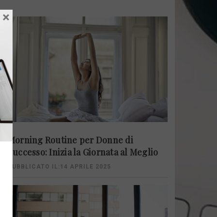
×
Morning Routine per Donne di
Successo: Inizia la Giornata al Meglio
PUBBLICATO IL:14 APRILE 2025