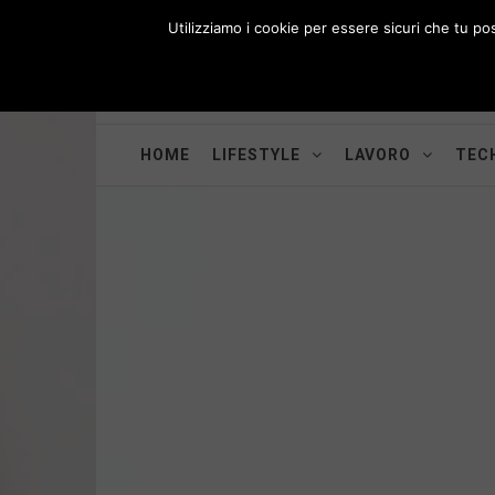
Skip
Utilizziamo i cookie per essere sicuri che tu po
to
i
WORK-WIFE
content
Toggle
Il magazine per le donne che lavorano
menu
HOME
LIFESTYLE
LAVORO
TECH