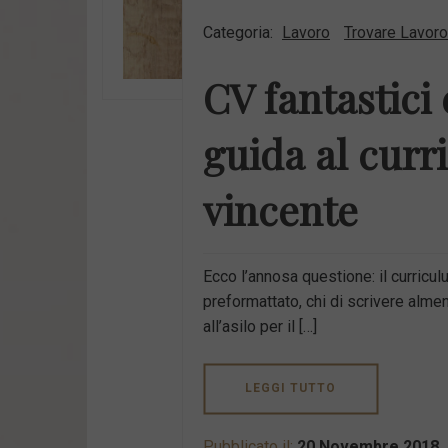
Categoria:
Lavoro
Trovare Lavoro
CV fantastici 
guida al curr
vincente
Ecco l’annosa questione: il curricul
preformattato, chi di scrivere almen
all’asilo per il […]
LEGGI TUTTO
Pubblicato il:
20 Novembre 2018