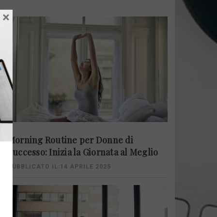
×
Morning Routine per Donne di
Successo: Inizia la Giornata al Meglio
PUBBLICATO IL:14 APRILE 2025