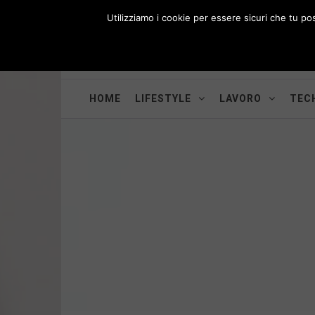
Skip
Utilizziamo i cookie per essere sicuri che tu po
to
i
WORK-WIFE
content
Toggle
Il magazine per le donne che lavorano
menu
HOME
LIFESTYLE
LAVORO
TECH