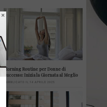
×
Morning Routine per Donne di
Successo: Inizia la Giornata al Meglio
PUBBLICATO IL:14 APRILE 2025