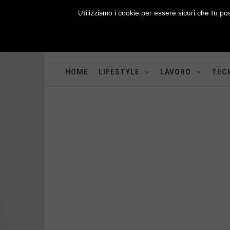
Skip
Utilizziamo i cookie per essere sicuri che tu po
to
i
WORK-WIFE
content
Toggle
Il magazine per le donne che lavorano
menu
HOME
LIFESTYLE
LAVORO
TECH