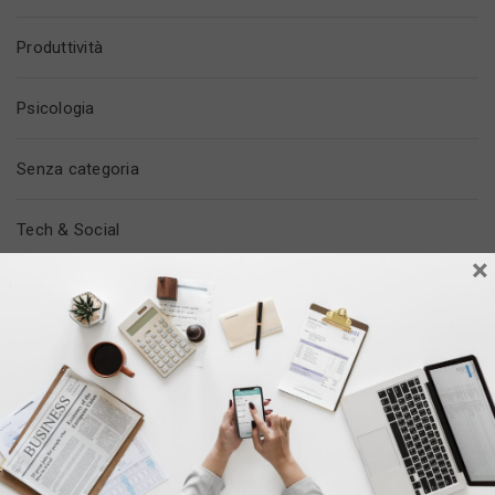
Produttività
Psicologia
Senza categoria
Tech & Social
×
Tempo Libero
Trovare Lavoro
Vita In Ufficio