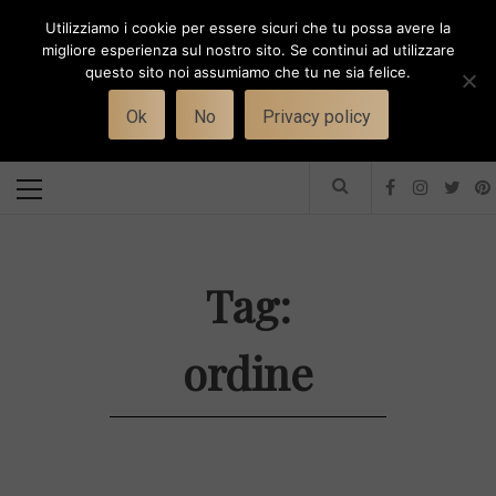
Skip
Utilizziamo i cookie per essere sicuri che tu possa avere la
to
i
WORK-WIFE
migliore esperienza sul nostro sito. Se continui ad utilizzare
content
questo sito noi assumiamo che tu ne sia felice.
Toggle
Il magazine per le donne che lavorano
menu
Ok
No
Privacy policy
Primary
Menu
Tag:
ordine