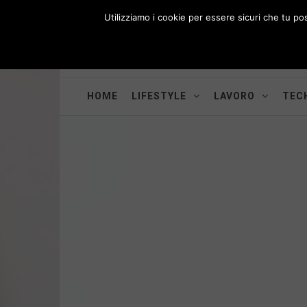
Skip
Utilizziamo i cookie per essere sicuri che tu po
to
i
WORK-WIFE
content
Toggle
Il magazine per le donne che lavorano
menu
HOME
LIFESTYLE
LAVORO
TECH