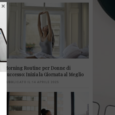
×
Morning Routine per Donne di
Successo: Inizia la Giornata al Meglio
PUBBLICATO IL:14 APRILE 2025