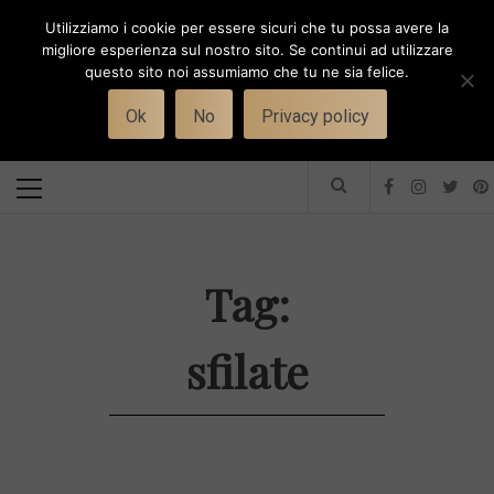
Skip
Utilizziamo i cookie per essere sicuri che tu possa avere la
to
i
WORK-WIFE
migliore esperienza sul nostro sito. Se continui ad utilizzare
content
questo sito noi assumiamo che tu ne sia felice.
Toggle
Il magazine per le donne che lavorano
menu
Ok
No
Privacy policy
Primary
Menu
Tag:
sfilate