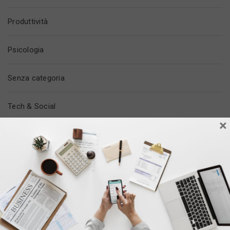
Produttività
Psicologia
Senza categoria
Tech & Social
×
Tempo Libero
Trovare Lavoro
Vita In Ufficio