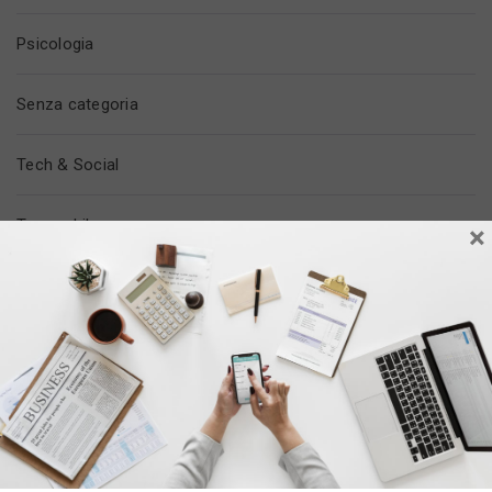
Psicologia
Senza categoria
Tech & Social
Tempo Libero
×
Trovare Lavoro
Vita In Ufficio
ULTIMI POST