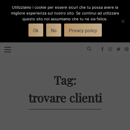
Skip
Utilizziamo i cookie per essere sicuri che tu possa avere la
to
i
WORK-WIFE
migliore esperienza sul nostro sito. Se continui ad utilizzare
content
questo sito noi assumiamo che tu ne sia felice.
Toggle
Il magazine per le donne che lavorano
menu
Ok
No
Privacy policy
Primary
Menu
Tag:
trovare clienti