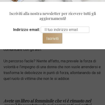
Ed infine chiude questa top five di racconti al femminile, “La
lunga vita di Marianna Ucria”, di
Dacia Maraini
. In questo
Iscriviti alla nostra newsletter per ricevere tutti gli
romanzo non è la società che emargina la protagonista, ma
aggiornamenti!
le sue condizioni fisiche legate ad un deficit che la isola dal
mondo. Marianna Ucria è ricca e nobile, ma sordomuta.
Indirizzo email:
Chiudersi nel suo piccolo universo sarebbe la scelta più
facile, ma lei non accetta di rimanere in disparte e comincia
a studiare, aprendosi un varco con la società per poter
comunicare con gli altri.
Un percorso facile? Niente affatto, ma prevale la forza di
volontà e l’impegno di una donna che non vuole arrendersi e
trasforma le debolezze in punti di forza, allontanando da sé
quel ruolo di vittima che non le si addice.
Avete un libro al femminile che vi è rimasto nel