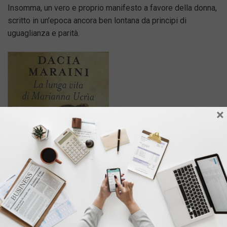
Insomma, un vero e proprio manifesto a favore della donna,
scritto in un’epoca ancora ben lontana da principi di
uguaglianza e parità.
×
5. La lunga vita di Marianna Ucria – 1990