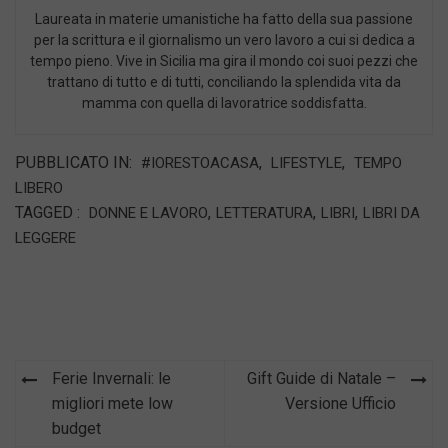
Laureata in materie umanistiche ha fatto della sua passione
per la scrittura e il giornalismo un vero lavoro a cui si dedica a
tempo pieno. Vive in Sicilia ma gira il mondo coi suoi pezzi che
trattano di tutto e di tutti, conciliando la splendida vita da
mamma con quella di lavoratrice soddisfatta.
PUBBLICATO IN:
,
,
#IORESTOACASA
LIFESTYLE
TEMPO
LIBERO
TAGGED :
,
,
,
DONNE E LAVORO
LETTERATURA
LIBRI
LIBRI DA
LEGGERE
Navigazione
Ferie Invernali: le
Gift Guide di Natale –
articoli
migliori mete low
Versione Ufficio
budget