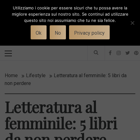
Skip
Utilizziamo i cookie per essere sicuri che tu possa avere la
to
i
WORK-WIFE
migliore esperienza sul nostro sito. Se continui ad utilizzare
content
questo sito noi assumiamo che tu ne sia felice.
Toggle
Il magazine per le donne che lavorano
menu
Ok
No
Privacy policy
Primary
Menu
Home
Lifestyle
Letteratura al femminile: 5 libri da
non perdere
Letteratura al
femminile: 5 libri
da non perdere