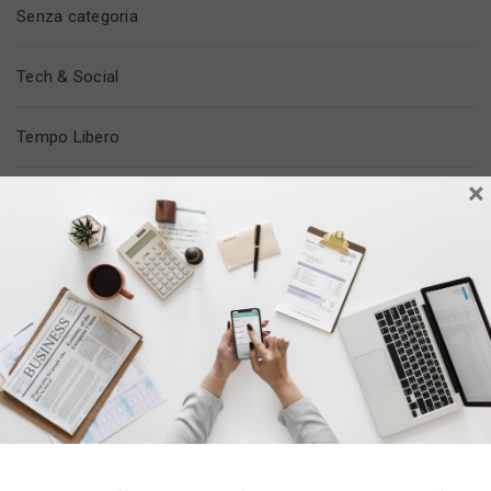
Senza categoria
Tech & Social
Tempo Libero
×
Trovare Lavoro
Vita In Ufficio
ULTIMI POST