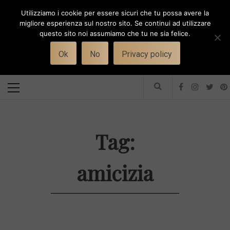
Skip
Utilizziamo i cookie per essere sicuri che tu possa avere la
to
i
WORK-WIFE
migliore esperienza sul nostro sito. Se continui ad utilizzare
content
questo sito noi assumiamo che tu ne sia felice.
Toggle
Il magazine per le donne che lavorano
menu
Ok
No
Privacy policy
Primary
Menu
Tag:
amicizia