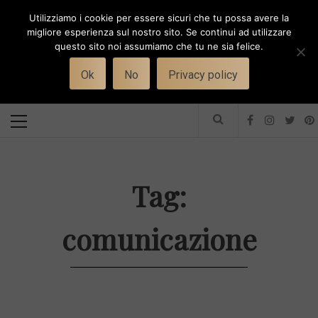
Skip
Utilizziamo i cookie per essere sicuri che tu possa avere la
to
i
WORK-WIFE
migliore esperienza sul nostro sito. Se continui ad utilizzare
content
questo sito noi assumiamo che tu ne sia felice.
Toggle
Il magazine per le donne che lavorano
menu
Ok
No
Privacy policy
Primary
Menu
Tag:
comunicazione