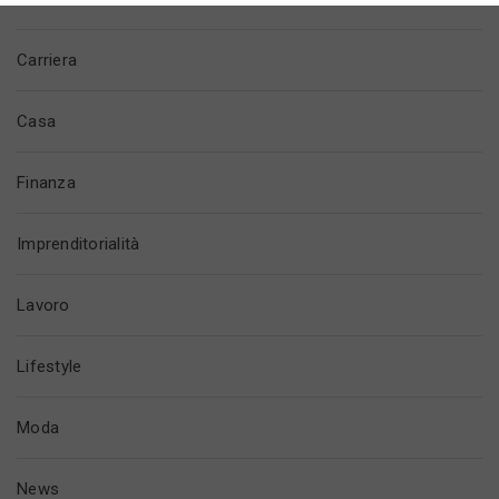
Carriera
Casa
Finanza
Imprenditorialità
Lavoro
Lifestyle
Moda
News