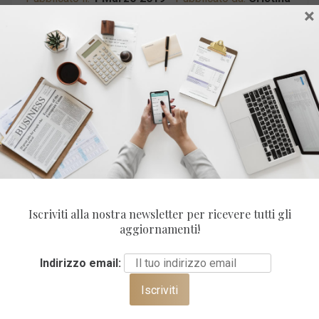
×
Fontanarosa
MANTRA DI OGGI
Le persone forti non schiacciano gli altri, li sollevano
CATEGORIE
#IORESTOACASA
Iscriviti alla nostra newsletter per ricevere tutti gli
aggiornamenti!
Alimentazione
Indirizzo email:
Beauty
Benessere