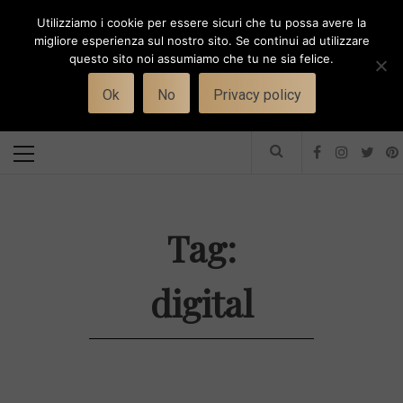
Skip
Utilizziamo i cookie per essere sicuri che tu possa avere la
to
i
WORK-WIFE
migliore esperienza sul nostro sito. Se continui ad utilizzare
content
questo sito noi assumiamo che tu ne sia felice.
Toggle
Il magazine per le donne che lavorano
menu
Ok
No
Privacy policy
Primary
Menu
Tag:
digital