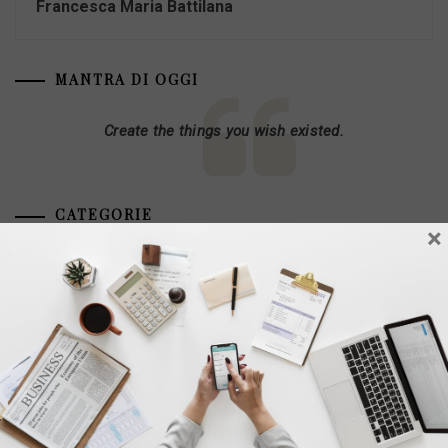
Francesca Maria Battilana
MANTRA DI OGGI
Create the things you wish existed.
CATEGORIE
×
#IORESTOACASA
Alimentazione
Beauty
Benessere