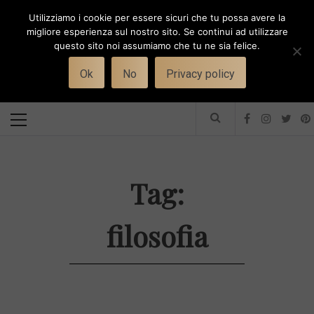
Skip
Utilizziamo i cookie per essere sicuri che tu possa avere la
to
i
WORK-WIFE
migliore esperienza sul nostro sito. Se continui ad utilizzare
content
questo sito noi assumiamo che tu ne sia felice.
Toggle
Il magazine per le donne che lavorano
menu
Ok
No
Privacy policy
Primary
Menu
Tag:
filosofia