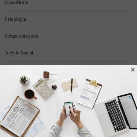
Produttività
Psicologia
Senza categoria
Tech & Social
×
Tempo Libero
Trovare Lavoro
Vita In Ufficio
ULTIMI POST