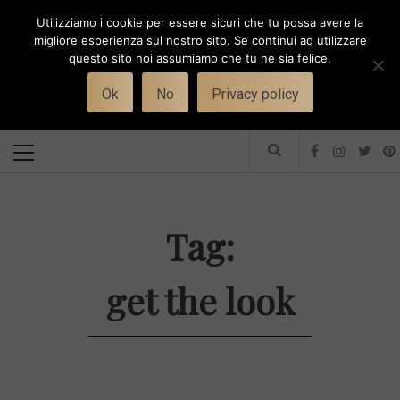
Skip
Utilizziamo i cookie per essere sicuri che tu possa avere la
to
i
WORK-WIFE
migliore esperienza sul nostro sito. Se continui ad utilizzare
content
questo sito noi assumiamo che tu ne sia felice.
Toggle
Il magazine per le donne che lavorano
menu
Ok
No
Privacy policy
Primary
Menu
Tag:
get the look