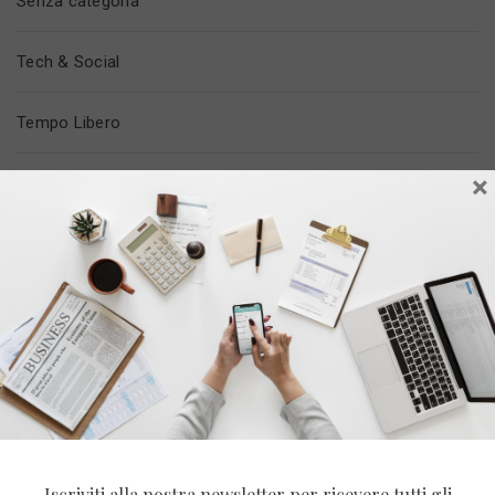
Senza categoria
Tech & Social
Tempo Libero
×
Trovare Lavoro
Vita In Ufficio
ULTIMI POST
Iscriviti alla nostra newsletter per ricevere tutti gli