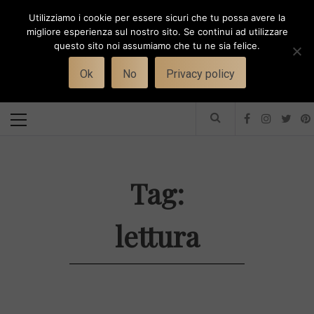
Skip
Utilizziamo i cookie per essere sicuri che tu possa avere la
to
i
WORK-WIFE
migliore esperienza sul nostro sito. Se continui ad utilizzare
content
questo sito noi assumiamo che tu ne sia felice.
Toggle
Il magazine per le donne che lavorano
menu
Ok
No
Privacy policy
Primary
Menu
Tag:
lettura