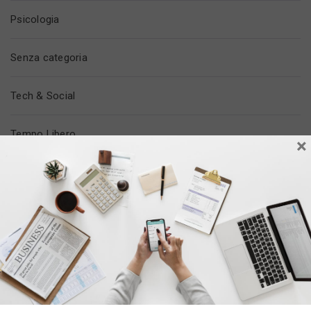
Psicologia
Senza categoria
Tech & Social
Tempo Libero
×
Trovare Lavoro
Vita In Ufficio
ULTIMI POST