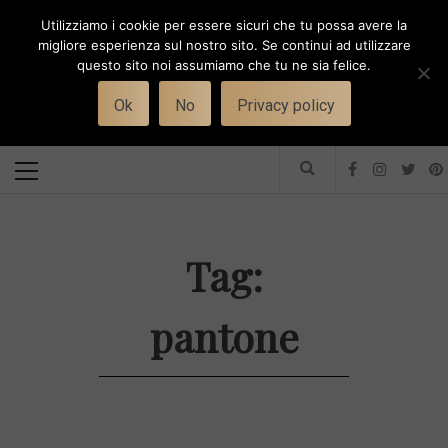
Skip
Utilizziamo i cookie per essere sicuri che tu possa avere la
to
i
WORK-WIFE
migliore esperienza sul nostro sito. Se continui ad utilizzare
content
questo sito noi assumiamo che tu ne sia felice.
Toggle
Il magazine per le donne che lavorano
menu
Ok
No
Privacy policy
Primary
Menu
Tag:
pantone