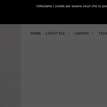
Skip
Utilizziamo i cookie per essere sicuri che tu po
to
i
WORK-WIFE
content
Toggle
Il magazine per le donne che lavorano
menu
HOME
LIFESTYLE
LAVORO
TECH