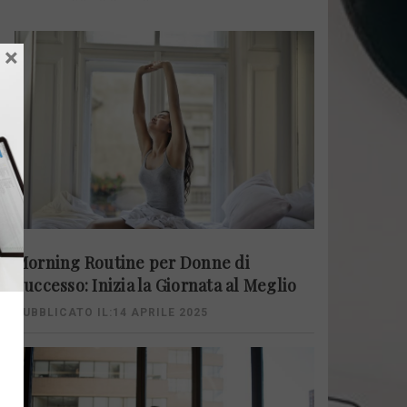
×
Morning Routine per Donne di
Successo: Inizia la Giornata al Meglio
PUBBLICATO IL:14 APRILE 2025