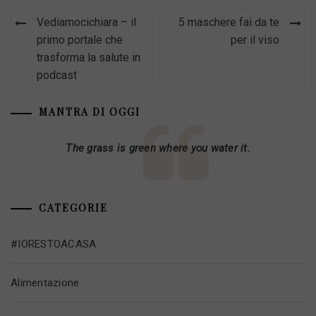
Navigazione
Vediamocichiara – il
5 maschere fai da te
articoli
primo portale che
per il viso
trasforma la salute in
podcast
MANTRA DI OGGI
The grass is green where you water it.
CATEGORIE
#IORESTOACASA
Alimentazione