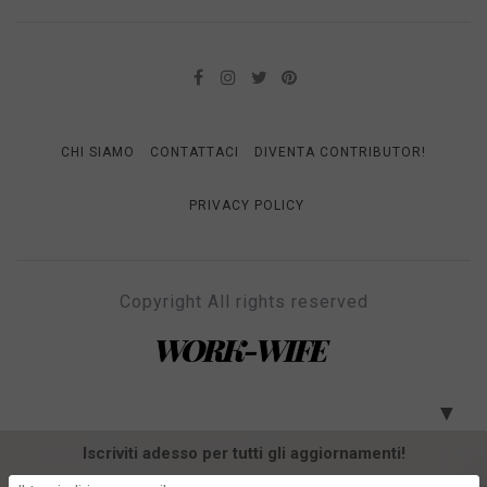
CHI SIAMO
CONTATTACI
DIVENTA CONTRIBUTOR!
PRIVACY POLICY
Copyright All rights reserved
WORK-WIFE
Il magazine per le donne che lavorano
▼
Iscriviti adesso per tutti gli aggiornamenti!