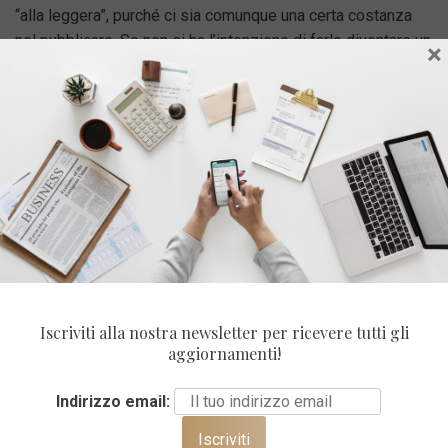
“alla leggera”, purché ci sia comunque una certa costanza
nel pubblicare.
Se non si ha l’intenzione di farlo diventare un
×
vero e proprio business, fare blogging può essere un
passatempo per raccontarsi o raccontare di un determinato
argomento di cui ci si sente esperti o che ci appassiona
veramente.
Condividi
Iscriviti alla nostra newsletter per ricevere tutti gli
aggiornamenti!
Indirizzo email: