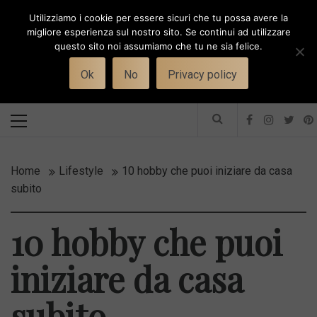
Skip
Utilizziamo i cookie per essere sicuri che tu possa avere la
to
i
WORK-WIFE
migliore esperienza sul nostro sito. Se continui ad utilizzare
content
questo sito noi assumiamo che tu ne sia felice.
Toggle
Il magazine per le donne che lavorano
menu
Ok
No
Privacy policy
Primary
Menu
Home
Lifestyle
10 hobby che puoi iniziare da casa
subito
10 hobby che puoi
iniziare da casa
subito