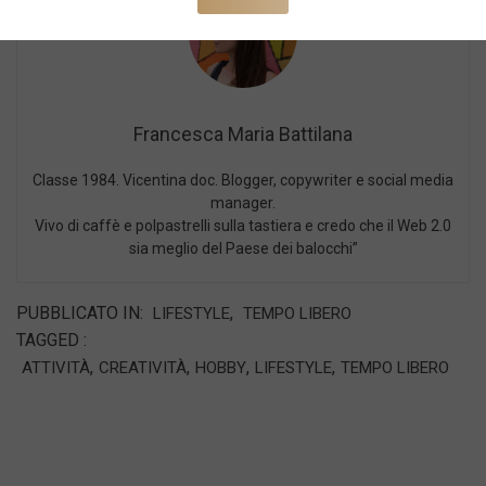
Francesca Maria Battilana
Classe 1984. Vicentina doc. Blogger, copywriter e social media
manager.
Vivo di caffè e polpastrelli sulla tastiera e credo che il Web 2.0
sia meglio del Paese dei balocchi”
PUBBLICATO IN:
,
LIFESTYLE
TEMPO LIBERO
TAGGED :
,
,
,
,
ATTIVITÀ
CREATIVITÀ
HOBBY
LIFESTYLE
TEMPO LIBERO