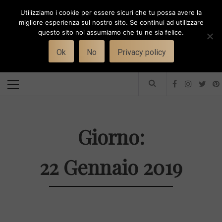
Skip
Utilizziamo i cookie per essere sicuri che tu possa avere la
to
i
WORK-WIFE
migliore esperienza sul nostro sito. Se continui ad utilizzare
content
questo sito noi assumiamo che tu ne sia felice.
Toggle
Il magazine per le donne che lavorano
menu
Ok
No
Privacy policy
Primary
Menu
Giorno:
22 Gennaio 2019