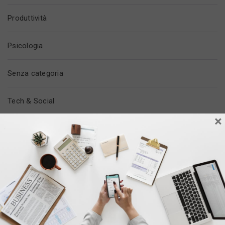
Produttività
Psicologia
Senza categoria
Tech & Social
×
Tempo Libero
Trovare Lavoro
Vita In Ufficio