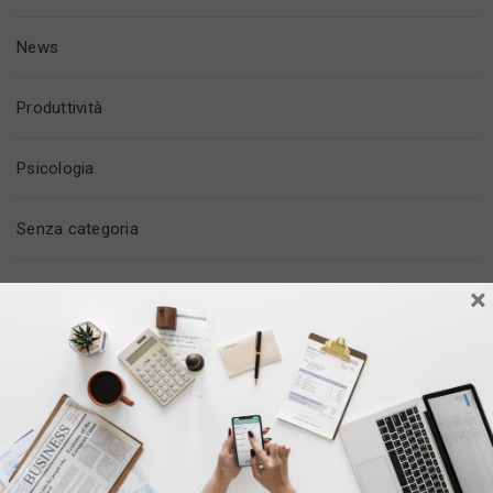
News
Produttività
Psicologia
Senza categoria
Tech & Social
×
Tempo Libero
Trovare Lavoro
Vita In Ufficio