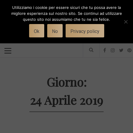
Skip
Utilizziamo i cookie per essere sicuri che tu possa avere la
to
i
WORK-WIFE
migliore esperienza sul nostro sito. Se continui ad utilizzare
content
questo sito noi assumiamo che tu ne sia felice.
Toggle
Il magazine per le donne che lavorano
menu
Ok
No
Privacy policy
Primary
Menu
Giorno:
24 Aprile 2019