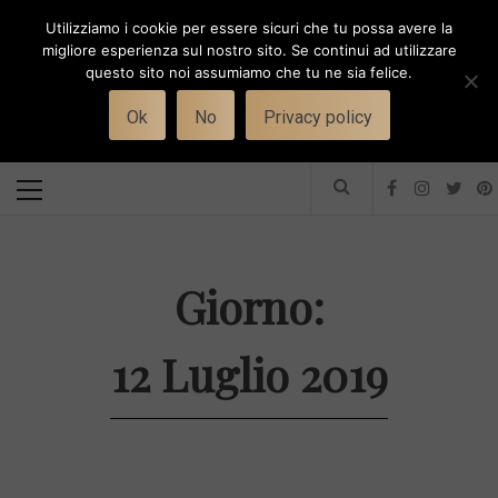
Skip
Utilizziamo i cookie per essere sicuri che tu possa avere la
to
i
WORK-WIFE
migliore esperienza sul nostro sito. Se continui ad utilizzare
content
questo sito noi assumiamo che tu ne sia felice.
Toggle
Il magazine per le donne che lavorano
menu
Ok
No
Privacy policy
Primary
Menu
Giorno:
12 Luglio 2019