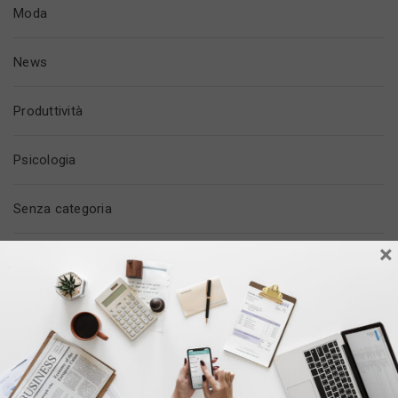
Moda
News
Produttività
Psicologia
Senza categoria
×
Tech & Social
Tempo Libero
Trovare Lavoro