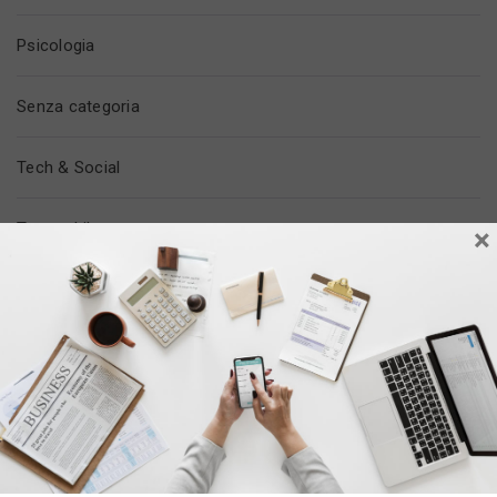
Psicologia
Senza categoria
Tech & Social
Tempo Libero
×
Trovare Lavoro
Vita In Ufficio
ULTIMI POST