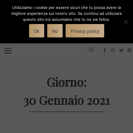
Skip
Utilizziamo i cookie per essere sicuri che tu possa avere la
to
i
WORK-WIFE
migliore esperienza sul nostro sito. Se continui ad utilizzare
content
questo sito noi assumiamo che tu ne sia felice.
Toggle
Il magazine per le donne che lavorano
menu
Ok
No
Privacy policy
Primary
Menu
Giorno:
30 Gennaio 2021