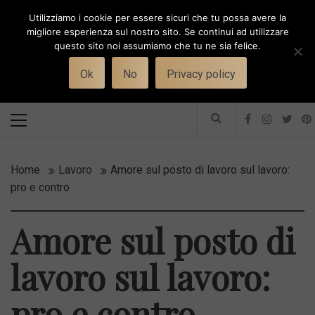
Skip
Utilizziamo i cookie per essere sicuri che tu possa avere la
to
i
WORK-WIFE
migliore esperienza sul nostro sito. Se continui ad utilizzare
content
questo sito noi assumiamo che tu ne sia felice.
Toggle
Il magazine per le donne che lavorano
menu
Ok
No
Privacy policy
Primary
Menu
Home
Lavoro
Amore sul posto di lavoro sul lavoro:
pro e contro
Amore sul posto di
lavoro sul lavoro:
pro e contro