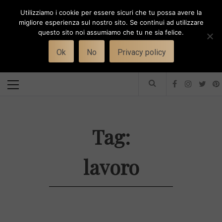
Skip
Utilizziamo i cookie per essere sicuri che tu possa avere la
to
i
WORK-WIFE
migliore esperienza sul nostro sito. Se continui ad utilizzare
content
questo sito noi assumiamo che tu ne sia felice.
Toggle
Il magazine per le donne che lavorano
menu
Ok
No
Privacy policy
Primary
Menu
Tag:
lavoro