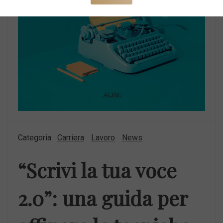
Categoria:
Carriera
Lavoro
News
“Scrivi la tua voce
2.0”: una guida per