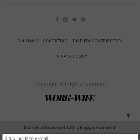
CHI SIAMO
CONTATTACI
DIVENTA CONTRIBUTOR!
PRIVACY POLICY
Copyright All rights reserved
WORK-WIFE
Il magazine per le donne che lavorano
▼
Iscriviti adesso per tutti gli aggiornamenti!