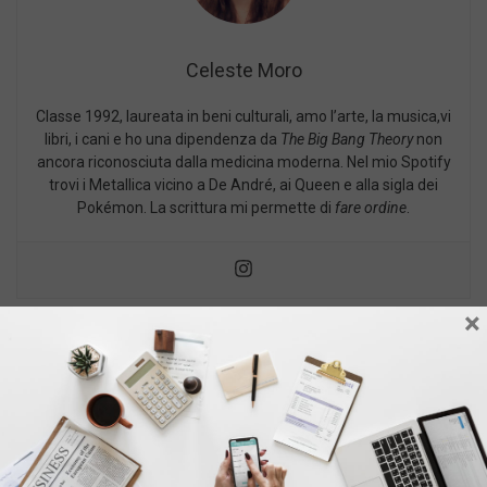
Celeste Moro
Classe 1992, laureata in beni culturali, amo l’arte, la musica,vi
libri, i cani e ho una dipendenza da
The Big Bang Theory
non
ancora riconosciuta dalla medicina moderna. Nel mio Spotify
trovi i Metallica vicino a De André, ai Queen e alla sigla dei
Pokémon. La scrittura mi permette di
fare ordine
.
×
PUBBLICATO IN:
,
,
CARRIERA
LAVORO
TROVARE LAVORO
TAGGED :
,
AMBIENTE DI LAVORO
CAMBIARE
,
,
,
,
LAVORO
CONSIGLI
DONNE E LAVORO
LAVORO
TROVARE
LAVORO