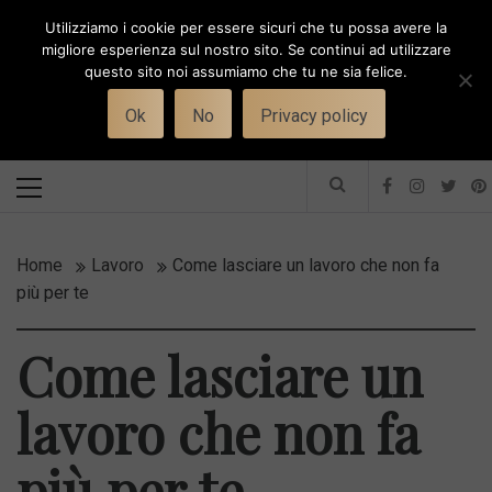
Skip
Utilizziamo i cookie per essere sicuri che tu possa avere la
to
i
WORK-WIFE
migliore esperienza sul nostro sito. Se continui ad utilizzare
content
questo sito noi assumiamo che tu ne sia felice.
Toggle
Il magazine per le donne che lavorano
menu
Ok
No
Privacy policy
Primary
Menu
Home
Lavoro
Come lasciare un lavoro che non fa
più per te
Come lasciare un
lavoro che non fa
più per te