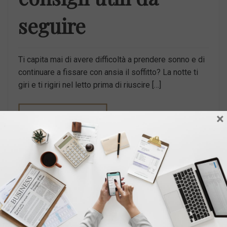
seguire
Ti capita mai di avere difficoltà a prendere sonno e di
continuare a fissare con ansia il soffitto? La notte ti
giri e ti rigiri nel letto prima di riuscire […]
×
LEGGI TUTTO
Pubblicato il:
13 Novembre 2021
Pubblicato da:
Francesca Maria Battilana