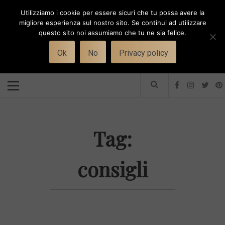
Skip
Utilizziamo i cookie per essere sicuri che tu possa avere la
to
i
WORK-WIFE
migliore esperienza sul nostro sito. Se continui ad utilizzare
content
questo sito noi assumiamo che tu ne sia felice.
Toggle
Il magazine per le donne che lavorano
menu
Ok
No
Privacy policy
Primary
Menu
Tag:
consigli