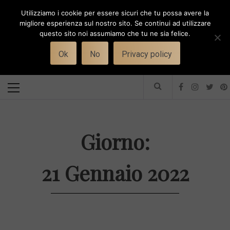
Skip
Utilizziamo i cookie per essere sicuri che tu possa avere la
to
i
WORK-WIFE
migliore esperienza sul nostro sito. Se continui ad utilizzare
content
questo sito noi assumiamo che tu ne sia felice.
Toggle
Il magazine per le donne che lavorano
menu
Ok
No
Privacy policy
Primary
Menu
Giorno:
21 Gennaio 2022