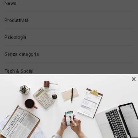
News
Produttività
Psicologia
Senza categoria
Tech & Social
×
Tempo Libero
Trovare Lavoro
Vita In Ufficio