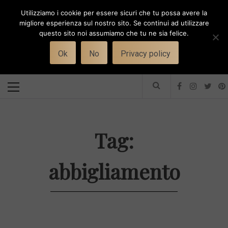
Skip
Utilizziamo i cookie per essere sicuri che tu possa avere la
to
i
WORK-WIFE
migliore esperienza sul nostro sito. Se continui ad utilizzare
content
questo sito noi assumiamo che tu ne sia felice.
Toggle
Il magazine per le donne che lavorano
menu
Ok
No
Privacy policy
Primary
Menu
Tag:
abbigliamento