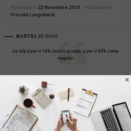
Pubblicato il:
23 Novembre 2018
Pubblicato da:
Priscilla Longobardi
MANTRA DI OGGI
La vita è per il 10% cosa ti accade, e per il 90% come
reagisci
×
CATEGORIE
#IORESTOACASA
Alimentazione
Beauty