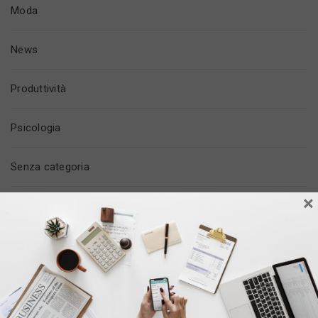
Moda
News
Produttività
Psicologia
Senza categoria
×
Tech & Social
Tempo Libero
Trovare Lavoro