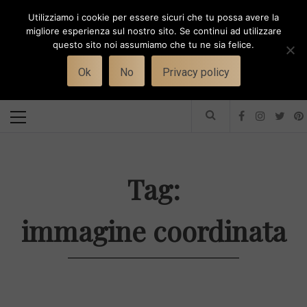
Skip
Utilizziamo i cookie per essere sicuri che tu possa avere la
to
i
WORK-WIFE
migliore esperienza sul nostro sito. Se continui ad utilizzare
content
questo sito noi assumiamo che tu ne sia felice.
Toggle
Il magazine per le donne che lavorano
menu
Ok
No
Privacy policy
Primary
Menu
Tag:
immagine coordinata