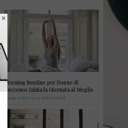
×
Morning Routine per Donne di
Successo: Inizia la Giornata al Meglio
PUBBLICATO IL:14 APRILE 2025