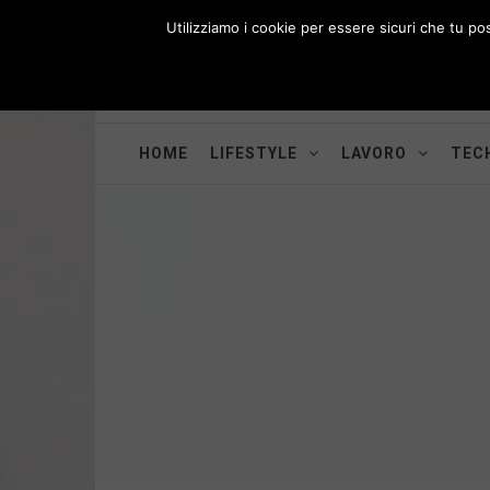
Skip
Utilizziamo i cookie per essere sicuri che tu po
to
i
WORK-WIFE
content
Toggle
Il magazine per le donne che lavorano
menu
HOME
LIFESTYLE
LAVORO
TECH