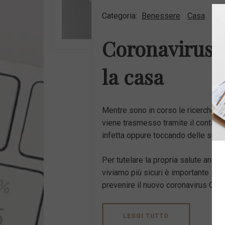
Categoria:
Benessere
Casa
Coronavirus, 
la casa
Mentre sono in corso le ricerche sul
viene trasmesso tramite il contatto
infetta oppure toccando delle super
Per tutelare la propria salute anch
viviamo più sicuri è importante sap
prevenire il nuovo coronavirus COV
LEGGI TUTTO