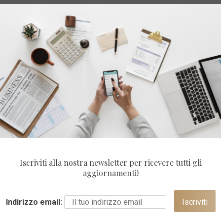
come pulire a fondo
 COVID-19, quello che di certo si sa è che il virus
 diretto con le goccioline espirate da una persona
fici contaminate dal virus.
e tra le mura domestiche e rendere gli spazi dove
Iscriviti alla nostra newsletter per ricevere tutti gli
ere come pulire e disinfettare a fondo la casa per
aggiornamenti!
ID-19.
Indirizzo email: