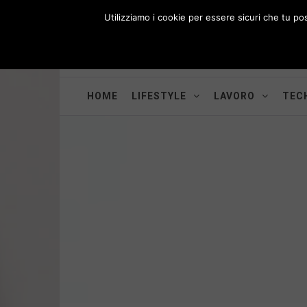
Skip
Utilizziamo i cookie per essere sicuri che tu po
to
i
WORK-WIFE
content
Toggle
Il magazine per le donne che lavorano
menu
HOME
LIFESTYLE
LAVORO
TECH