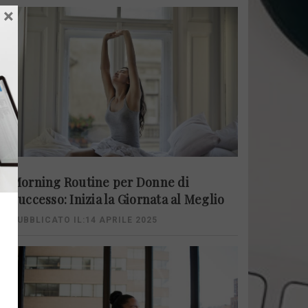
×
Morning Routine per Donne di
Successo: Inizia la Giornata al Meglio
PUBBLICATO IL:14 APRILE 2025