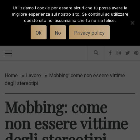
Skip
Utilizziamo i cookie per essere sicuri che tu possa avere la
to
i
WORK-WIFE
migliore esperienza sul nostro sito. Se continui ad utilizzare
content
questo sito noi assumiamo che tu ne sia felice.
Toggle
Il magazine per le donne che lavorano
menu
Ok
No
Privacy policy
Primary
Menu
Home
Lavoro
Mobbing: come non essere vittime
degli stereotipi
Mobbing: come
non essere vittime
degli stereotipi