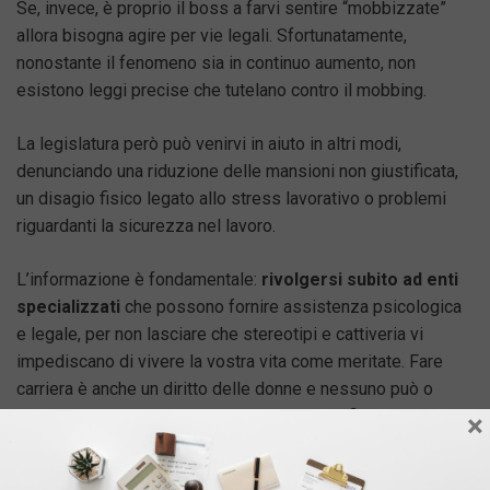
Se, invece, è proprio il boss a farvi sentire “mobbizzate”
allora bisogna agire per vie legali. Sfortunatamente,
nonostante il fenomeno sia in continuo aumento, non
esistono leggi precise che tutelano contro il mobbing.
La legislatura però può venirvi in aiuto in altri modi,
denunciando una riduzione delle mansioni non giustificata,
un disagio fisico legato allo stress lavorativo o problemi
riguardanti la sicurezza nel lavoro.
L’informazione è fondamentale:
rivolgersi subito ad enti
specializzati
che possono fornire assistenza psicologica
e legale, per non lasciare che stereotipi e cattiveria vi
impediscano di vivere la vostra vita come meritate. Fare
carriera è anche un diritto delle donne e nessuno può o
deve privarvi di raggiungere gli obiettivi prefissati.
×