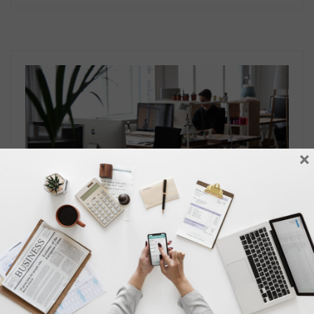
×
Categoria:
Lavoro
Vita In Ufficio
Come lo spazio dove