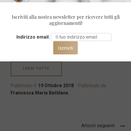
lavori ti influenza
Iscriviti alla nostra newsletter per ricevere tutti gli
aggiornamenti!
Che il lavoro fosse il motore dell’economia globale si
sapeva. Come si sa che non siamo tutti work
Indirizzo email:
addicted, ma del resto dobbiamo lavorare per vivere.
C’è il libero professionista […]
LEGGI TUTTO
Pubblicato il:
19 Ottobre 2018
Pubblicato da:
Francesca Maria Battilana
Navigazione
Articoli seguenti