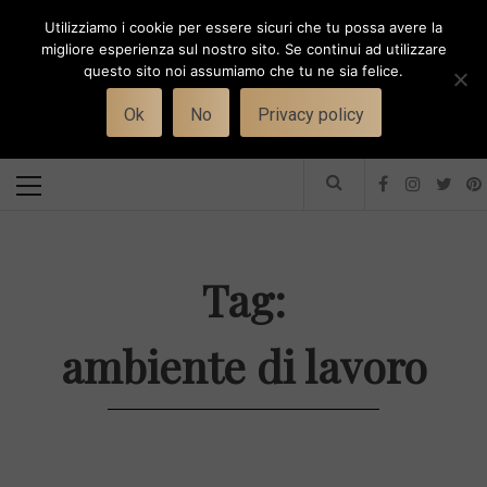
Skip
Utilizziamo i cookie per essere sicuri che tu possa avere la
to
i
WORK-WIFE
migliore esperienza sul nostro sito. Se continui ad utilizzare
content
questo sito noi assumiamo che tu ne sia felice.
Toggle
Il magazine per le donne che lavorano
menu
Ok
No
Privacy policy
Primary
Menu
Tag:
ambiente di lavoro