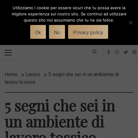
Skip
Utilizziamo i cookie per essere sicuri che tu possa avere la
to
i
WORK-WIFE
migliore esperienza sul nostro sito. Se continui ad utilizzare
content
questo sito noi assumiamo che tu ne sia felice.
Toggle
Il magazine per le donne che lavorano
menu
Ok
No
Privacy policy
Primary
Menu
Home
Lavoro
5 segni che sei in un ambiente di
lavoro tossico
5 segni che sei in
un ambiente di
lavoro tossico