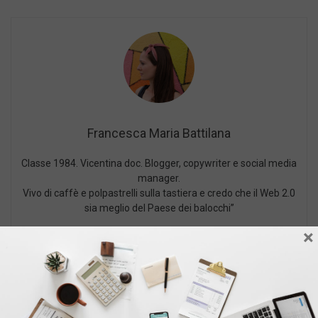
Francesca Maria Battilana
Classe 1984. Vicentina doc. Blogger, copywriter e social media
manager.
Vivo di caffè e polpastrelli sulla tastiera e credo che il Web 2.0
sia meglio del Paese dei balocchi”
×
PUBBLICATO IN:
,
LAVORO
VITA IN UFFICIO
TAGGED :
AMBIENTE DI
,
,
,
LAVORO
BENESSERE
CARRIERA
DONNE E
,
,
,
,
,
LAVORO
LAVORO
NEGATIVITÀ
STRESS
UFFICIO
VITA IN