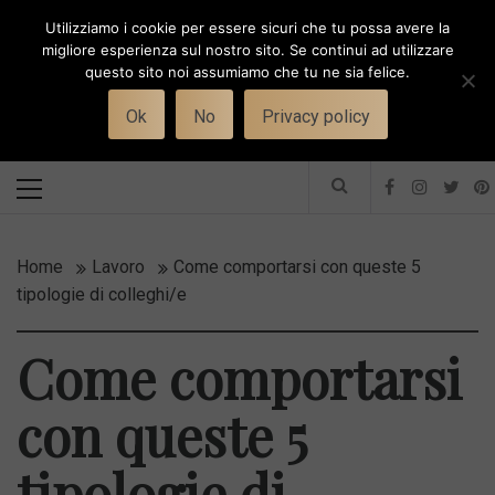
Skip
Utilizziamo i cookie per essere sicuri che tu possa avere la
to
i
WORK-WIFE
migliore esperienza sul nostro sito. Se continui ad utilizzare
content
questo sito noi assumiamo che tu ne sia felice.
Toggle
Il magazine per le donne che lavorano
menu
Ok
No
Privacy policy
Primary
Menu
Home
Lavoro
Come comportarsi con queste 5
tipologie di colleghi/e
Come comportarsi
con queste 5
tipologie di