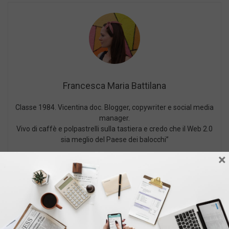
Francesca Maria Battilana
Classe 1984. Vicentina doc. Blogger, copywriter e social media
manager.
Vivo di caffè e polpastrelli sulla tastiera e credo che il Web 2.0
sia meglio del Paese dei balocchi”
×
PUBBLICATO IN:
,
LAVORO
VITA IN UFFICIO
TAGGED :
,
,
,
CARRIERA
COLLEGHI DI LAVORO
LAVORO
VITA
IN UFFICIO