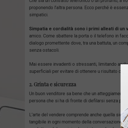
Che sia un contratto telefonico o un profumo, a v
proponendo l’altra persona. Ecco perché è essenz
simpatici.
Simpatia e cordialità sono i primi alleati di un
amico. Come sbattere la porta o il telefono in facc
dialogo promettente dove, tra una battuta, un co
senza ostacoli.
Mai essere invadenti o stressanti, limitando anch
superficiali per evitare di ottenere u risultato c
2. Grinta e sicurezza
Un buon venditore sa bene che un atteggiamento i
persona che si ha di fronte di defilarsi senza pro
L’arte del vendere comprende anche quella sicure
tangibile in ogni momento della conversazione. 