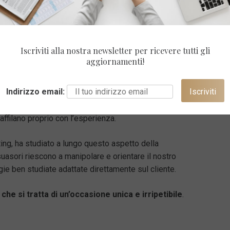
e sue qualità, per avere una risposta pronta ad ogni
i.
rare anche una certa autorità nel settore per avere
Iscriviti alla nostra newsletter per ricevere tutti gli
o deciso fino alla conclusione del contratto.
aggiornamenti!
Indirizzo email:
i della persuasione. Convincere non è affatto
ati concreti spesso bisogna fare i conti con delusioni e
ffilano proprio con l’esperienza.
ing, ha studiato a lungo questo aspetto della
uasori riescono a manipolare e orientare il nostro
e ben studiate adattate direttamente sul cliente.
 che si tratta di un’occasione unica e irripetibile
.