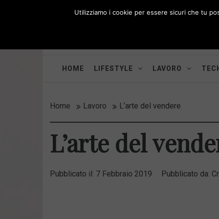
Skip
Utilizziamo i cookie per essere sicuri che tu po
to
i
WORK-WIFE
content
Toggle
Il magazine per le donne che lavorano
menu
HOME
LIFESTYLE
LAVORO
TECH
Home
Lavoro
L’arte del vendere
L’arte del vende
Pubblicato il:
7 Febbraio 2019
Pubblicato da:
Cr