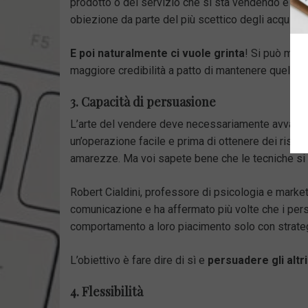
prodotto o del servizio che si sta vendendo e dell
obiezione da parte del più scettico degli acquirent
E poi naturalmente ci vuole grinta
! Si può most
maggiore credibilità a patto di mantenere quel ton
3. Capacità di persuasione
L’arte del vendere deve necessariamente avvalers
un’operazione facile e prima di ottenere dei risult
amarezze. Ma voi sapete bene che le tecniche si a
Robert Cialdini, professore di psicologia e market
comunicazione e ha affermato più volte che i pers
comportamento a loro piacimento solo con strategi
L’obiettivo è fare dire di sì e
persuadere gli altri
4. Flessibilità