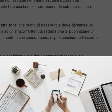
olte non si vuole nemmeno ascoltare cosa stia
iale fare una buona impressione da subito e risultare
 venditore
, che prima di essere tale deve diventare un
ia ad un amico? Ottenuta l’attenzione si può iniziare un
mplimento e una concessione, si può concludere l’accordo
e la confidenza che deve sempre rimanere a livelli
ompletamente opposto.
ncerto è sinonimo di insicurezza e permette alla
blemi.
zza nei modi e nelle proprie capacità che deve essere
Questo comporta anche una certa conoscenza del