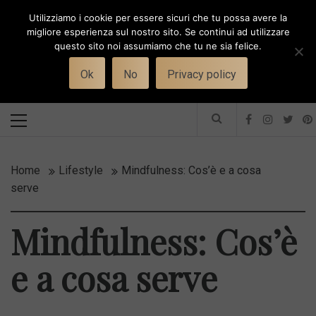
Skip
Utilizziamo i cookie per essere sicuri che tu possa avere la
to
i
WORK-WIFE
migliore esperienza sul nostro sito. Se continui ad utilizzare
content
questo sito noi assumiamo che tu ne sia felice.
Toggle
Il magazine per le donne che lavorano
menu
Ok
No
Privacy policy
Primary
Menu
Home
Lifestyle
Mindfulness: Cos’è e a cosa
serve
Mindfulness: Cos’è
e a cosa serve